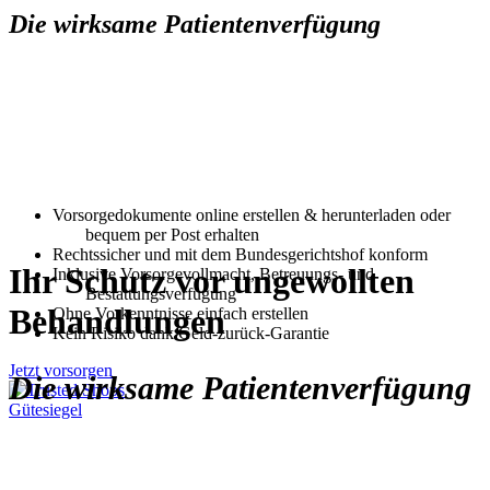
Die wirksame Patientenverfügung
Von Experten entwickelt!
Geben
Sie Ihren Angehörigen
Sicherheit!
Vorsorgedokumente online erstellen & herunterladen oder
bequem per Post erhalten
Rechtssicher und mit dem Bundesgerichtshof konform
Ihr Schutz vor ungewollten
Inklusive Vorsorgevollmacht, Betreuungs- und
Bestattungsverfügung
Behandlungen
Ohne Vorkenntnisse einfach erstellen
Kein Risiko dank Geld-zurück-Garantie
Jetzt vorsorgen
Die wirksame Patientenverfügung
Von Experten entwickelt!
Geben
Sie Ihren Angehörigen