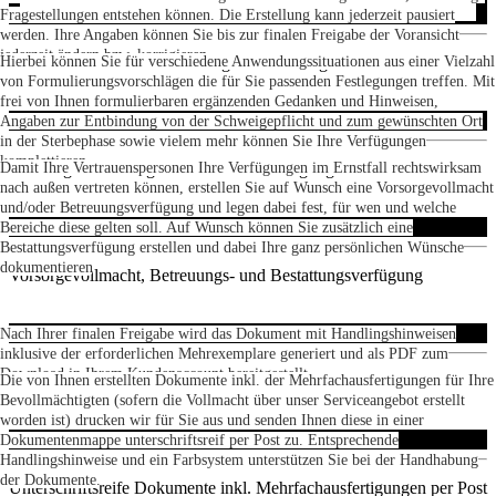
Fragestellungen entstehen können. Die Erstellung kann jederzeit pausiert
werden. Ihre Angaben können Sie bis zur finalen Freigabe der Voransicht
jederzeit ändern bzw. korrigieren.
Online-Interview zur Erstellung Ihrer Vorsorgedokumente
Hierbei können Sie für verschiedene Anwendungssituationen aus einer Vielzahl
von Formulierungsvorschlägen die für Sie passenden Festlegungen treffen. Mit
frei von Ihnen formulierbaren ergänzenden Gedanken und Hinweisen,
Angaben zur Entbindung von der Schweigepflicht und zum gewünschten Ort
in der Sterbephase sowie vielem mehr können Sie Ihre Verfügungen
komplettieren.
Einmalige Erstellung einer Patientenverfügung
Damit Ihre Vertrauenspersonen Ihre Verfügungen im Ernstfall rechtswirksam
nach außen vertreten können, erstellen Sie auf Wunsch eine Vorsorgevollmacht
und/oder Betreuungsverfügung und legen dabei fest, für wen und welche
Bereiche diese gelten soll. Auf Wunsch können Sie zusätzlich eine
Bestattungsverfügung erstellen und dabei Ihre ganz persönlichen Wünsche
dokumentieren
Vorsorgevollmacht, Betreuungs- und Bestattungsverfügung
Nach Ihrer finalen Freigabe wird das Dokument mit Handlingshinweisen
inklusive der erforderlichen Mehrexemplare generiert und als PDF zum
Download in Ihrem Kundenaccount bereitgestellt.
PDF zum Download und Ausdruck
Die von Ihnen erstellten Dokumente inkl. der Mehrfachausfertigungen für Ihre
Bevollmächtigten (sofern die Vollmacht über unser Serviceangebot erstellt
worden ist) drucken wir für Sie aus und senden Ihnen diese in einer
Dokumentenmappe unterschriftsreif per Post zu. Entsprechende
Handlingshinweise und ein Farbsystem unterstützen Sie bei der Handhabung
der Dokumente.
Unterschriftsreife Dokumente inkl. Mehrfachausfertigungen per Post