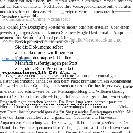
Sie immer mit sich führen. Im Ernstfall kann z.B. ärztliches Personal mit dem
Entscheidungsfindung benötigen -
auf der Karte enthaltenen Notfallcode Ihre Vorsorgedokumente online abrufen
ohne Zeitdruck und jederzeit
und sich sofort mit den zusätzlich angezeigten Vertrauenspersonen in
unterbrechbar
Verbindung setzen.
Notfallkarte mit Online-Notfallabruf
4. Dokumente herunterladen
Sie können Ihre Dokumente kostenfrei ändern oder neu erstellen. Über einen
oder zusenden lassen
jeweils 5-jährigen Zeitraum können Sie diese Möglichkeit 5 mal in Anspruch
Mit der Auswahl unseres
nehmen - im Schnitt also 1 mal pro Jahr.
Kostenfreie Änderungsmöglichkeit für alle Vorsorgedokumente
Servicpaketes bestimmen Sie , ob
Sie die Dokumente selbst
ausdrucken oder wir Ihnen eine
Dokumentenmappe inkl. aller
comfort wählen
Mehrfachausfertigungen per Post
zusenden. Beim Premiumpaket
premium
19,50 €
senden Sie uns eine Ausfertigung
Im Gegensatz zu den Paketen basis und comfort mit einer einmaligen
zur Online-Bereitstellung zurück.
Leistungserbringung handelt es sich beim Paket premium um ein Abonnement
Sie werden auf der Grundlage eines
strukturierten Online-Interviews
mit jährlicher Zahlungsweise und deutlich erweitertem Leistungsumfang (siehe
Häufig gestellte Fragen
interaktiv und schrittweise bei der Meinungsbildung und Willenserklärung
unten).
Zahlungsweise jährlich im Abonnement
unterstützt. Sie erhalten alle wichtigen Informationen genau dort, wo etwaige
Das sagen unsere Kunden
Fragestellungen entstehen können. Die Erstellung kann jederzeit pausiert
Hierbei können Sie für verschiedene Anwendungssituationen aus einer Vielzahl
werden. Ihre Angaben können Sie bis zur finalen Freigabe der Voransicht
von Formulierungsvorschlägen die für Sie passenden Festlegungen treffen. Mit
jederzeit ändern bzw. korrigieren.
Online-Interview zur Erstellung Ihrer Vorsorgedokumente
frei von Ihnen formulierbaren ergänzenden Gedanken und Hinweisen,
Angaben zur Entbindung von der Schweigepflicht und zum gewünschten Ort
Damit Ihre Vertrauenspersonen Ihre Verfügungen im Ernstfall rechtswirksam
in der Sterbephase sowie vielem mehr können Sie Ihre Verfügungen
nach außen vertreten können, erstellen Sie auf Wunsch eine Vorsorgevollmacht