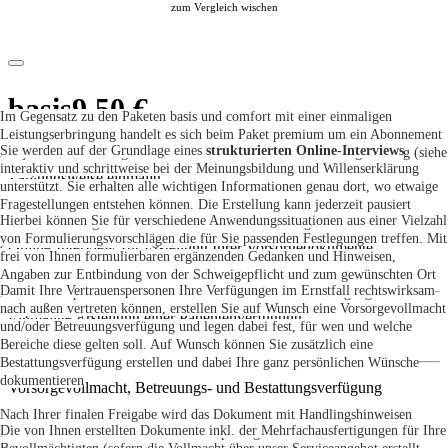
zum Vergleich wischen
basis
9,50 €
Im Gegensatz zu den Paketen basis und comfort mit einer einmaligen
Leistungserbringung handelt es sich beim Paket premium um ein Abonnement
Sie werden auf der Grundlage eines
strukturierten Online-Interviews
mit jährlicher Zahlungsweise und deutlich erweitertem Leistungsumfang (siehe
interaktiv und schrittweise bei der Meinungsbildung und Willenserklärung
unten).
Zahlungsweise einmalig
unterstützt. Sie erhalten alle wichtigen Informationen genau dort, wo etwaige
Fragestellungen entstehen können. Die Erstellung kann jederzeit pausiert
Hierbei können Sie für verschiedene Anwendungssituationen aus einer Vielzahl
werden. Ihre Angaben können Sie bis zur finalen Freigabe der Voransicht
von Formulierungsvorschlägen die für Sie passenden Festlegungen treffen. Mit
jederzeit ändern bzw. korrigieren.
Online-Interview zur Erstellung Ihrer Vorsorgedokumente
frei von Ihnen formulierbaren ergänzenden Gedanken und Hinweisen,
Angaben zur Entbindung von der Schweigepflicht und zum gewünschten Ort
Damit Ihre Vertrauenspersonen Ihre Verfügungen im Ernstfall rechtswirksam
in der Sterbephase sowie vielem mehr können Sie Ihre Verfügungen
nach außen vertreten können, erstellen Sie auf Wunsch eine Vorsorgevollmacht
komplettieren.
Einmalige Erstellung einer Patientenverfügung
und/oder Betreuungsverfügung und legen dabei fest, für wen und welche
Bereiche diese gelten soll. Auf Wunsch können Sie zusätzlich eine
Bestattungsverfügung erstellen und dabei Ihre ganz persönlichen Wünsche
dokumentieren
Vorsorgevollmacht, Betreuungs- und Bestattungsverfügung
Nach Ihrer finalen Freigabe wird das Dokument mit Handlingshinweisen
Die von Ihnen erstellten Dokumente inkl. der Mehrfachausfertigungen für Ihre
inklusive der erforderlichen Mehrexemplare generiert und als PDF zum