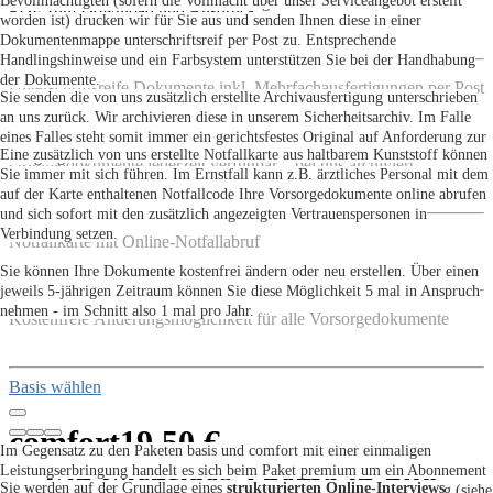
Bevollmächtigten (sofern die Vollmacht über unser Serviceangebot erstellt
Download in Ihrem Kundenaccount bereitgestellt.
PDF zum Download und Ausdruck
worden ist) drucken wir für Sie aus und senden Ihnen diese in einer
Dokumentenmappe unterschriftsreif per Post zu. Entsprechende
Handlingshinweise und ein Farbsystem unterstützen Sie bei der Handhabung
der Dokumente.
Unterschriftsreife Dokumente inkl. Mehrfachausfertigungen per Post
Sie senden die von uns zusätzlich erstellte Archivausfertigung unterschrieben
an uns zurück. Wir archivieren diese in unserem Sicherheitsarchiv. Im Falle
eines Falles steht somit immer ein gerichtsfestes Original auf Anforderung zur
Eine zusätzlich von uns erstellte Notfallkarte aus haltbarem Kunststoff können
Verfügung.
Originaldokumente jederzeit verfügbar – bei uns archiviert
Sie immer mit sich führen. Im Ernstfall kann z.B. ärztliches Personal mit dem
auf der Karte enthaltenen Notfallcode Ihre Vorsorgedokumente online abrufen
und sich sofort mit den zusätzlich angezeigten Vertrauenspersonen in
Verbindung setzen.
Notfallkarte mit Online-Notfallabruf
Sie können Ihre Dokumente kostenfrei ändern oder neu erstellen. Über einen
jeweils 5-jährigen Zeitraum können Sie diese Möglichkeit 5 mal in Anspruch
nehmen - im Schnitt also 1 mal pro Jahr.
Kostenfreie Änderungsmöglichkeit für alle Vorsorgedokumente
Basis wählen
comfort
19,50 €
Im Gegensatz zu den Paketen basis und comfort mit einer einmaligen
Leistungserbringung handelt es sich beim Paket premium um ein Abonnement
Ein wichtiges Thema in nur
Sie werden auf der Grundlage eines
strukturierten Online-Interviews
mit jährlicher Zahlungsweise und deutlich erweitertem Leistungsumfang (siehe