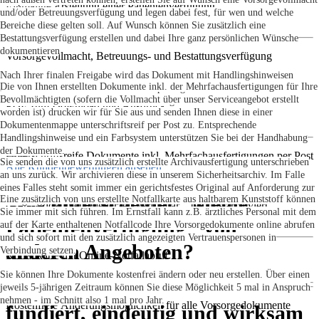
komplettieren.
Einmalige Erstellung einer Patientenverfügung
und/oder Betreuungsverfügung und legen dabei fest, für wen und welche
Bereiche diese gelten soll. Auf Wunsch können Sie zusätzlich eine
Bestattungsverfügung erstellen und dabei Ihre ganz persönlichen Wünsche
dokumentieren
Vorsorgevollmacht, Betreuungs- und Bestattungsverfügung
Nach Ihrer finalen Freigabe wird das Dokument mit Handlingshinweisen
Die von Ihnen erstellten Dokumente inkl. der Mehrfachausfertigungen für Ihre
inklusive der erforderlichen Mehrexemplare generiert und als PDF zum
Bevollmächtigten (sofern die Vollmacht über unser Serviceangebot erstellt
Download in Ihrem Kundenaccount bereitgestellt.
PDF zum Download und Ausdruck
worden ist) drucken wir für Sie aus und senden Ihnen diese in einer
Dokumentenmappe unterschriftsreif per Post zu. Entsprechende
Handlingshinweise und ein Farbsystem unterstützen Sie bei der Handhabung
der Dokumente.
Unterschriftsreife Dokumente inkl. Mehrfachausfertigungen per Post
Sie senden die von uns zusätzlich erstellte Archivausfertigung unterschrieben
Alle Kundenbewertungen ansehen
an uns zurück. Wir archivieren diese in unserem Sicherheitsarchiv. Im Falle
eines Falles steht somit immer ein gerichtsfestes Original auf Anforderung zur
Was unterscheidet "Meine
Eine zusätzlich von uns erstellte Notfallkarte aus haltbarem Kunststoff können
Verfügung.
Originaldokumente jederzeit verfügbar – bei uns archiviert
Sie immer mit sich führen. Im Ernstfall kann z.B. ärztliches Personal mit dem
Patientenverfügung" von
auf der Karte enthaltenen Notfallcode Ihre Vorsorgedokumente online abrufen
und sich sofort mit den zusätzlich angezeigten Vertrauenspersonen in
anderen Angeboten?
Verbindung setzen.
Notfallkarte mit Online-Notfallabruf
Sie können Ihre Dokumente kostenfrei ändern oder neu erstellen. Über einen
jeweils 5-jährigen Zeitraum können Sie diese Möglichkeit 5 mal in Anspruch
nehmen - im Schnitt also 1 mal pro Jahr.
Kostenfreie Änderungsmöglichkeit für alle Vorsorgedokumente
fundiert, eindeutig und wirksam