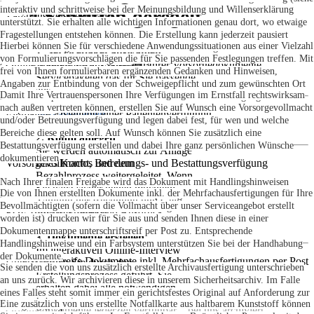
interaktiv und schrittweise bei der Meinungsbildung und Willenserklärung
4 Schritten geregelt
unten).
Zahlungsweise einmalig
unterstützt. Sie erhalten alle wichtigen Informationen genau dort, wo etwaige
Fragestellungen entstehen können. Die Erstellung kann jederzeit pausiert
Hierbei können Sie für verschiedene Anwendungssituationen aus einer Vielzahl
werden. Ihre Angaben können Sie bis zur finalen Freigabe der Voransicht
1. Servicepaket auswählen
von Formulierungsvorschlägen die für Sie passenden Festlegungen treffen. Mit
jederzeit ändern bzw. korrigieren.
Online-Interview zur Erstellung Ihrer Vorsorgedokumente
Wählen Sie aus unseren 3
frei von Ihnen formulierbaren ergänzenden Gedanken und Hinweisen,
Servicepaketen das für Sie passende
Angaben zur Entbindung von der Schweigepflicht und zum gewünschten Ort
aus
Damit Ihre Vertrauenspersonen Ihre Verfügungen im Ernstfall rechtswirksam
in der Sterbephase sowie vielem mehr können Sie Ihre Verfügungen
nach außen vertreten können, erstellen Sie auf Wunsch eine Vorsorgevollmacht
komplettieren.
Einmalige Erstellung einer Patientenverfügung
Jetzt auswählen
und/oder Betreuungsverfügung und legen dabei fest, für wen und welche
Bereiche diese gelten soll. Auf Wunsch können Sie zusätzlich eine
2. Konto anlegen
Bestattungsverfügung erstellen und dabei Ihre ganz persönlichen Wünsche
Sie werden automatisch zur Anlage
dokumentieren
Vorsorgevollmacht, Betreuungs- und Bestattungsverfügung
Ihres Kontos und dem
Bezahlprozess weitergeleitet. Wenn
Nach Ihrer finalen Freigabe wird das Dokument mit Handlingshinweisen
Sie ganz sicher gehen möchten:
Die von Ihnen erstellten Dokumente inkl. der Mehrfachausfertigungen für Ihre
inklusive der erforderlichen Mehrexemplare generiert und als PDF zum
Zahlung per Rechnung und Geld-
Bevollmächtigten (sofern die Vollmacht über unser Serviceangebot erstellt
Download in Ihrem Kundenaccount bereitgestellt.
PDF zum Download und Ausdruck
zurück-Garantie
worden ist) drucken wir für Sie aus und senden Ihnen diese in einer
Dokumentenmappe unterschriftsreif per Post zu. Entsprechende
3. Dokumente erstellen
Handlingshinweise und ein Farbsystem unterstützen Sie bei der Handhabung
Im interaktiven Online-Interview
der Dokumente.
Unterschriftsreife Dokumente inkl. Mehrfachausfertigungen per Post
werden Sie durch den
Sie senden die von uns zusätzlich erstellte Archivausfertigung unterschrieben
Erstellungsprozess geführt. Sie
an uns zurück. Wir archivieren diese in unserem Sicherheitsarchiv. Im Falle
erhalten dabei alle notwendigen
eines Falles steht somit immer ein gerichtsfestes Original auf Anforderung zur
Informationen, die Sie für eine
Eine zusätzlich von uns erstellte Notfallkarte aus haltbarem Kunststoff können
Verfügung.
Originaldokumente jederzeit verfügbar – bei uns archiviert
selbstbestimmte