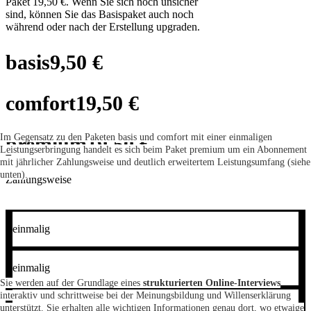
Paket 19,50 €. Wenn Sie sich noch unsicher
sind, können Sie das Basispaket auch noch
während oder nach der Erstellung upgraden.
basis
9,50 €
comfort
19,50 €
Im Gegensatz zu den Paketen basis und comfort mit einer einmaligen
premium
19,50 €
Leistungserbringung handelt es sich beim Paket premium um ein Abonnement
mit jährlicher Zahlungsweise und deutlich erweitertem Leistungsumfang (siehe
unten).
Zahlungsweise
einmalig
einmalig
Sie werden auf der Grundlage eines
strukturierten Online-Interviews
interaktiv und schrittweise bei der Meinungsbildung und Willenserklärung
Abonnement jährlich
unterstützt. Sie erhalten alle wichtigen Informationen genau dort, wo etwaige